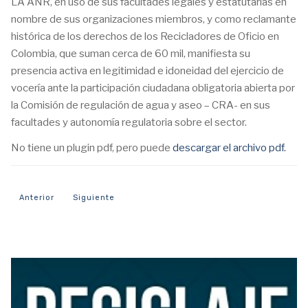
LA ANR, en uso de sus facultades legales y estatutarias en
nombre de sus organizaciones miembros, y como reclamante
histórica de los derechos de los Recicladores de Oficio en
Colombia, que suman cerca de 60 mil, manifiesta su
presencia activa en legitimidad e idoneidad del ejercicio de
vocería ante la participación ciudadana obligatoria abierta por
la Comisión de regulación de agua y aseo – CRA- en sus
facultades y autonomía regulatoria sobre el sector.
No tiene un plugin pdf, pero puede
descargar el archivo pdf.
Artículo anterior: ANR – Postura Gremial – Nota Pública sobre Mar
Artículo siguiente: Comunicado de prensa: Caucus de p
Anterior
Siguiente