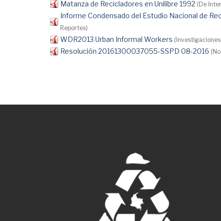
Matanza de Recicladores en Unilibre 1992
(De Inte
Informe Condensado del Estudio Nacional de 
Reportes)
WDR2013 Urban Informal Workers
(Investigaciones
Resolución 20161300037055-SSPD 08-2016
(No