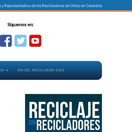
 y Representativa de los Recicladores de Oficio en Colombia
Síguenos en:
GO
DÌA DEL RECICLADOR 2025