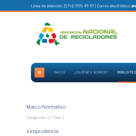
Línea de atención: (57+1) 905 49 97 | Correo electrónico:
an
INICIO
¿QUIÉNES SOMOS?
BIBLIOTE
Marco Normativo
Categories: 0
/
Files: 1
Jurisprudencia