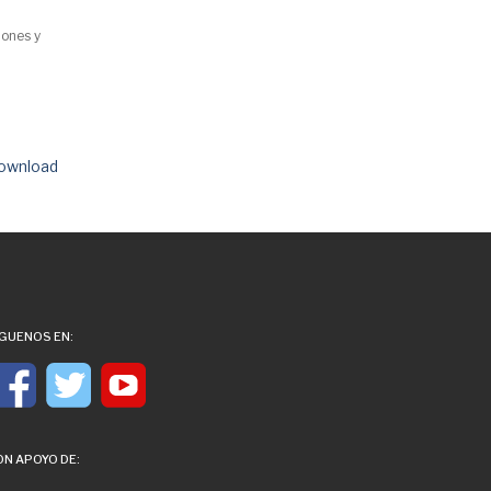
iones y
ownload
ÍGUENOS EN:
ON APOYO DE: