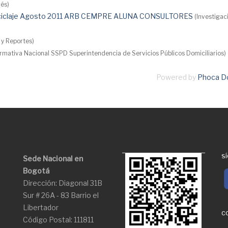
rés)
Reciclaje Agosto 2011 ARB CEMPRE ALUNA CONSULTORES
(Investigac
 y Reportes)
rmativa Nacional SSPD Superintendencia de Servicios Públicos Domiciliarios)
Powered by
Phoca D
S
Sede Nacional en
Bogotá
Dirección: Diagonal 31B
Sur # 26A - 83 Barrio el
Libertador
C
Código Postal: 111811