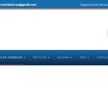
rrecicladores@gmail.com
Organización Vocera
CA DE CONSULTA
NOTICIAS
GALERÍA
RED
CATALO