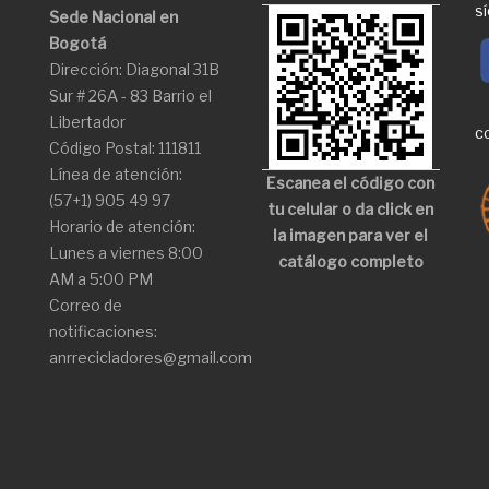
S
Sede Nacional en
Bogotá
Dirección: Diagonal 31B
Sur # 26A - 83 Barrio el
Libertador
C
Código Postal: 111811
Línea de atención:
Escanea el código con
(57+1) 905 49 97
tu celular o da click en
Horario de atención:
la imagen para ver el
Lunes a viernes 8:00
catálogo completo
AM a 5:00 PM
Correo de
notificaciones:
anrrecicladores@gmail.com