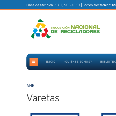
Línea de atención: (57+1) 905 49 97 | Correo electrónico:
an
INICIO
¿QUIÉNES SOMOS?
BIBLIOTE
ANR
Varetas