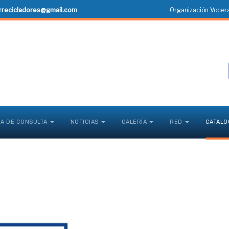
rrecicladores@gmail.com
Organización Vocera
CA DE CONSULTA
NOTICIAS
GALERÍA
RED
CATALO