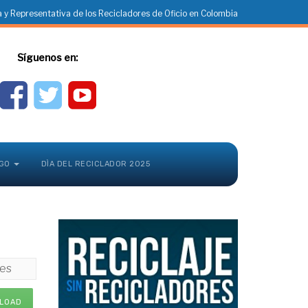
 y Representativa de los Recicladores de Oficio en Colombia
Síguenos en:
GO
DÌA DEL RECICLADOR 2025
res
LOAD