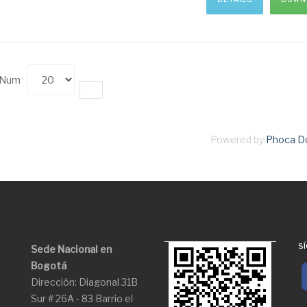
y Num
Powered by
Phoca D
S
Sede Nacional en
Bogotá
Dirección: Diagonal 31B
Sur # 26A - 83 Barrio el