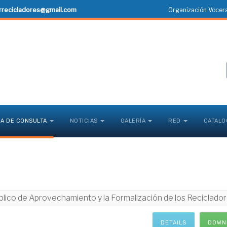
rrecicladores@gmail.com
Organización Vocera
CA DE CONSULTA
NOTICIAS
GALERÍA
RED
CATALO
lico de Aprovechamiento y la Formalización de los Reciclado
DETAILS
DOWN