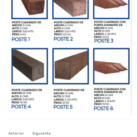
Artículo anterior: Postes Redondos
Artículo siguiente: Perfiles
Anterior
Siguiente